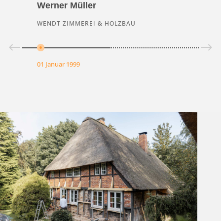
Werner Müller
L
WENDT ZIMMEREI & HOLZBAU
W
01 Januar 1999
01