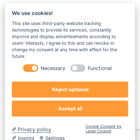
We use cookies!
Prahm
Zimmerei & Holzbau GmbH
This site uses third-party website tracking
Neue Straße
6
technologies to provide its services, constantly
24610 Trappenkamp
improve and display advertisements according to
users' interests. I agree to this and can revoke or
Telefon:
04323 924 336
change my consent at any time with effect for the
E-Mail:
info@zimmerei-prahm.de
future.
Necessary
Functional
Hilfreiche Links
Leistungen
Reject optional
Karriere
Über uns
Accept all
Cookie Consent by
Privacy policy
Legal Cockpit
Impressum
Imprint
Settings